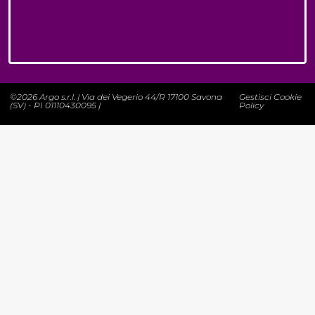
©2026 Argo s.r.l. | Via dei Vegerio 44/R 17100 Savona
Gestisci Cookie
(SV) - PI 01110430095 |
Policy