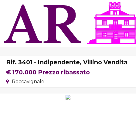
Home
Chi Siamo
Immobili In Vendita
Immobili In Affitto
Rif. 3401 - Indipendente, Villino Vendita
Servizi
€ 170.000
Prezzo ribassato
Roccavignale
Contatti
Lascia Una Richiesta
Proponi Un Immobile