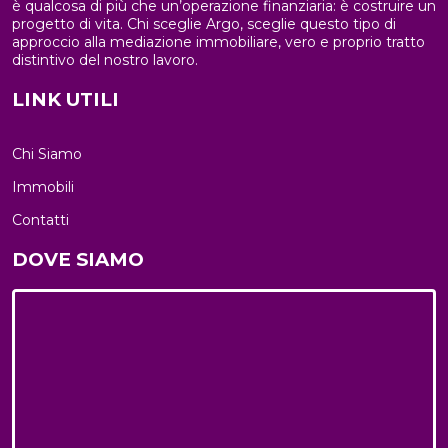
è qualcosa di più che un’operazione finanziaria: è costruire un
violazione di legge. Per l'integrazione occorre vantare un
progetto di vita. Chi sceglie Argo, sceglie questo tipo di
interesse. L'opposizione può essere sempre esercitata nei
riguardi del materiale commerciale pubblicitario, della
approccio alla mediazione immobiliare, vero e proprio tratto
vendita diretta o delle ricerche di mercato; negli altri casi,
distintivo del nostro lavoro.
l'opposizione presuppone un motivo legittimo.
LINK UTILI
Chi Siamo
Immobili
Contatti
DOVE SIAMO