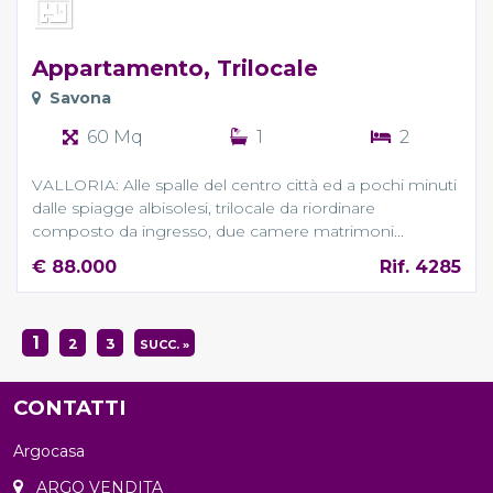
Appartamento, Trilocale
Savona
60 Mq
1
2
VALLORIA: Alle spalle del centro città ed a pochi minuti
dalle spiagge albisolesi, trilocale da riordinare
composto da ingresso, due camere matrimoni...
€ 88.000
Rif. 4285
1
2
3
SUCC. »
CONTATTI
Argocasa
ARGO VENDITA