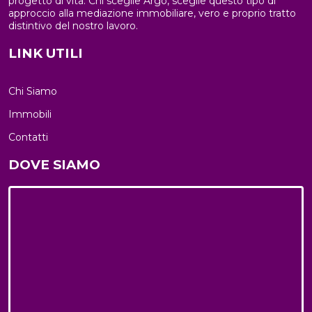
progetto di vita. Chi sceglie Argo, sceglie questo tipo di
approccio alla mediazione immobiliare, vero e proprio tratto
distintivo del nostro lavoro.
LINK UTILI
Chi Siamo
Immobili
Contatti
DOVE SIAMO