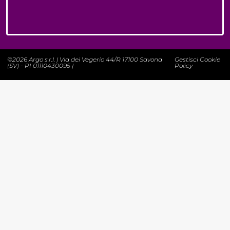
©2026 Argo s.r.l. | Via dei Vegerio 44/R 17100 Savona
Gestisci Cookie
(SV) - PI 01110430095 |
Policy