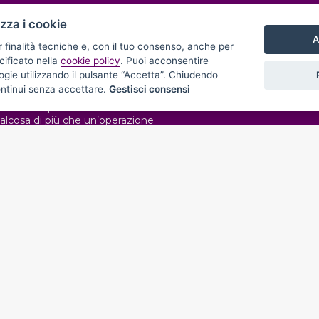
IAMO
LINK UTILI
izza i cookie
A
r finalità tecniche e, con il tuo consenso, anche per
Chi Siamo
cificato nella
cookie policy
. Puoi acconsentire
nologie utilizzando il pulsante “Accetta”. Chiudendo
è qualcosa di più che un
Immobili
ontinui senza accettare.
Gestisci consensi
i mattoni, è fatta delle persone
Contatti
vono. Per questo investire in una
alcosa di più che un’operazione
a: è costruire un progetto di
 sceglie Argo, sceglie questo tipo
cio alla mediazione immobiliare,
prio tratto distintivo del nostro