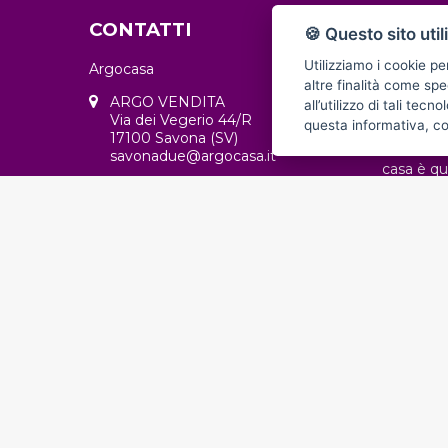
CONTATTI
CHI S
🍪 Questo sito util
Utilizziamo i cookie pe
Argocasa
altre finalità come spe
ARGO VENDITA
all’utilizzo di tali tec
Una casa 
Via dei Vegerio 44/R
questa informativa, c
insieme d
17100 Savona (SV)
che ci vi
savonadue@argocasa.it
casa è qu
finanziari
ARGO AFFITTI
vita. Chi
Via dei Vegerio 46/R
di approc
17100 Savona (SV)
vero e pro
argoaffitti@argocasa.it
lavoro.
ARGO PUNTO PUBBLICITARIO
APERTO H24
Via Paleocapa 105/R
17100 Savona (SV)
+39 019 8489302
+39 349 2538451