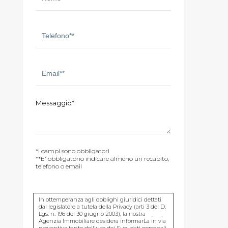
Messaggio*
*I campi sono obbligatori
**E' obbligatorio indicare almeno un recapito,
telefono o email
In ottemperanza agli obblighi giuridici dettati
dal legislatore a tutela della Privacy (arti 3 del D.
Lgs. n. 196 del 30 giugno 2003), la nostra
Agenzia Immobiliare desidera informarLa in via
preventiva tanto dell'uso dei Suoi dati personali,