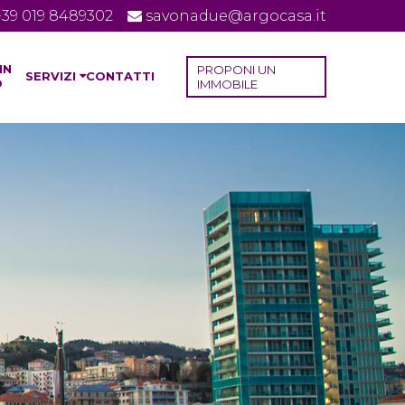
+39 019 8489302
savonadue@argocasa.it
IN
PROPONI UN
SERVIZI
CONTATTI
O
IMMOBILE