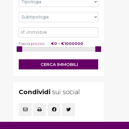
D.M. n. 143/2006;
Il trattamento sarà effettuato mediante
elaborazione ed archiviazione in forma
cartacea e con l'ausilio di strumenti
elettronici, strettamente necessari per
fornirLe il servizio richiesto, ed inseriti in
una banca dati collocata all'interno
della nostra struttura, il trattamento può
comportare le operazioni previste
dall'art. 4, comma 1, letta) del D.Lgs. n.
Fascia prezzo:
196/2003 (raccolta, registrazione,
organizzazione, conservazione,
elaborazione, modificazione, selezione,
estrazione, confronto, utilizzo,
interconnessione, blocco, distruzione
dei dati, cancellazione, ecc.);
Nell'ambito del trattamento i dati
vengono a conoscenza dei dipendenti
dell'Agenzia e/o dei collaboratori: esterni
incaricati dalla nostra Agenzia di
espletare, nel rispetto della normativa
sulla privacy, accertamenti presso i
Condividi
sui social
pubblici registri (Conservatoria dei
Registri Immobiliari, Catasto, ecc.) ;
I dati potranno essere comunicati a
soggetti iscritti all'albo dei
commercialisti e dei revisori contabili ed
a consulenti del lavoro, nonché ad
istituti bancari e finanziari o altri
soggetti dei quali l'Agenzia si serve ed ai
quali il trasferimento dei dati risulti
necessario per l'adempimento degli