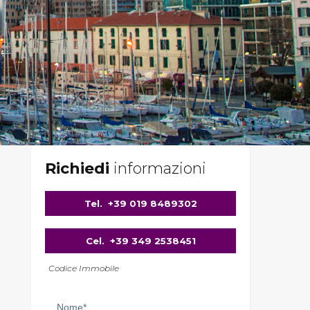
Richiedi
informazioni
Tel.
+39 019 8489302
Cel.
+39 349 2538451
Codice Immobile