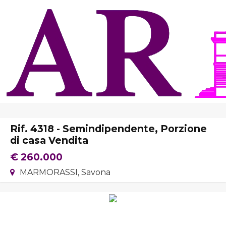
Home
Chi Siamo
Immobili In Vendita
Immobili In Affitto
Rif. 4318 - Semindipendente, Porzione
Servizi
di casa Vendita
€ 260.000
Contatti
Lascia Una Richiesta
MARMORASSI, Savona
Proponi Un Immobile