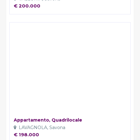
diritto di conoscere, in ogni momento, quali sono i Suoi
€ 200.000
dati presso la nostra Agenzia rivolgendosi, direttamente o
per il tramite di un suo delegato, al Titolare del
trattamento; ha inoltre il diritto di farli aggiornare,
integrare, rettificare o cancellare, di chiederne il blocco e
di opporsi al loro trattamento. Più precisamente, la
cancellazione e il blocco riguardano i dati trattati in
violazione di legge. Per l'integrazione occorre vantare un
interesse. L'opposizione può essere sempre esercitata nei
riguardi del materiale commerciale pubblicitario, della
vendita diretta o delle ricerche di mercato; negli altri casi,
l'opposizione presuppone un motivo legittimo.
Appartamento, Quadrilocale
LAVAGNOLA, Savona
€ 198.000