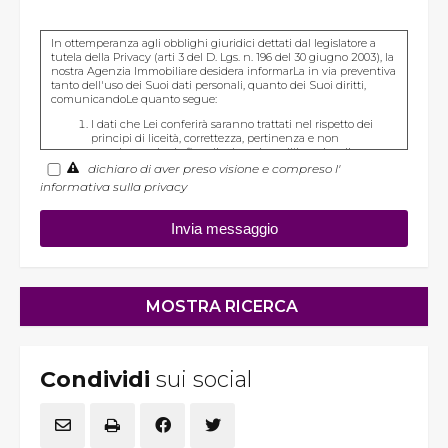
In ottemperanza agli obblighi giuridici dettati dal legislatore a
tutela della Privacy (arti 3 del D. Lgs. n. 196 del 30 giugno 2003), la
nostra Agenzia Immobiliare desidera informarLa in via preventiva
tanto dell'uso dei Suoi dati personali, quanto dei Suoi diritti,
comunicandoLe quanto segue:
I dati che Lei conferirà saranno trattati nel rispetto dei
principi di liceità, correttezza, pertinenza e non
eccedenza al solo fine di adempiere all'incarico di
mediazione per acquisto/ vendita / locazione relativo
dichiaro di aver preso visione e compreso l'
all'immobile di Suo interesse; in ogni caso saranno
informativa sulla privacy
conservati per un periodo di tempo non superiore a
quello strettamente necessario al conseguimento della
finalità medesima;
Il conferimento dei dati è obbligatorio per dare corso ai
rapporto negoziale citato ed il mancato conferimento
impedisce la conclusione dello stesso;
Il conferimento dei dati previsti dalla normativa in materia
di antiriciclaggio è obbligatorio e l'eventuale rifiuto di
rispondere preclude la prestazione professionale richiesta.
Al riguardo si precisa che il trattamento dei dati personali
connesso agli obblighi antiriciclaggio avrà luogo avendo
riguardo alle specifiche modalità di esecuzione imposte
agli operatori non finanziari dal Regolamento in materia
Condividi
sui social
di identificazione e conservazione delle informazioni
previsto dall'art. 3 comma 2, del D.Lgs. n. 56/2004 ed
adottato con D.M. n. 143/2006;
Il trattamento sarà effettuato mediante elaborazione ed
archiviazione in forma cartacea e con l'ausilio di
strumenti elettronici, strettamente necessari per fornirLe