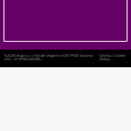
©2026 Argo s.r.l. | Via dei Vegerio 44/R 17100 Savona
Gestisci Cookie
(SV) - PI 01110430095 |
Policy